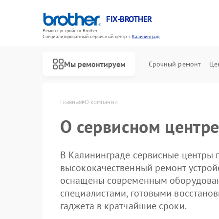
FIX-BROTHER
Ремонт устройств Brother
Специализированный cервисный центр г.
Калининград
Мы ремонтируем
Срочный ремонт
Це
Главная
О компании
О сервисном центре
В Калининграде сервисные центры 
высококачественный ремонт устройс
оснащены современным оборудова
специалистами, готовыми восстанов
гаджета в кратчайшие сроки.
Ремонт распошивальных машин Brother
Ремонт швейных машинок Brother
Ремонт вышивальных машин Brother