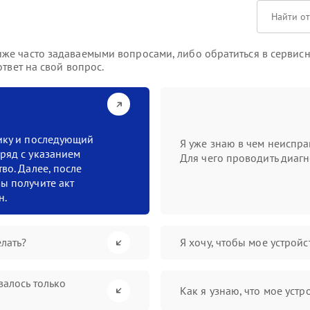
е часто задаваемыми вопросами, либо обратиться в сервисны
твет на свой вопрос.
тику и последующий
Я уже знаю в чем неиспра
ряд с указанием
Для чего проводить диагн
во. Далее, после
ы получите акт
н.
лать?
Я хочу, чтобы мое устрой
валось только
Как я узнаю, что мое устр