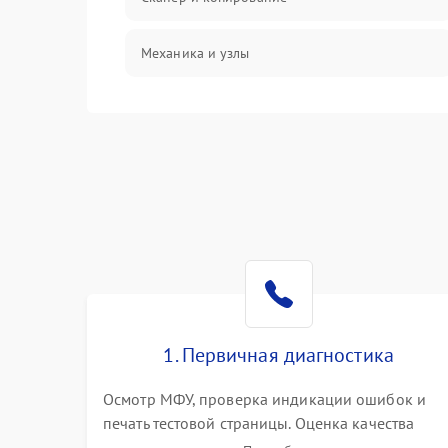
Механика и узлы
Программные сбои
Подключение и интерфейсы
Дисплей и органы управления
Изображение
Проблемы с механикой
1. Первичная диагностика
Питание и запуск
Осмотр МФУ, проверка индикации ошибок и
печать тестовой страницы. Оценка качества
захвата бумаги и работы сканирующей линейки