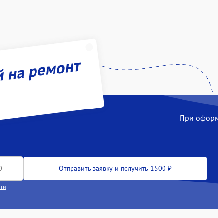
й на ремонт
При оформл
Отправить заявку и получить 1500 ₽
сти