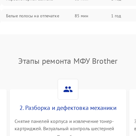
Белые полосы на отпечатке
85 мин
1 год
Чёрный фон на листе
85 мин
1 год
Этапы ремонта МФУ Brother
2. Разборка и дефектовка механики
Снятие панелей корпуса и извлечение тонер-
картриджей. Визуальный контроль шестерней
.
редуктора, роликов захвата, термопленки и