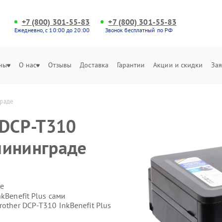
+7 (800) 301-55-83
+7 (800) 301-55-83
Ежедневно, с 10:00 до 20:00
Звонок бесплатный по РФ
ны
О нас
Отзывы
Доставка
Гарантии
Акции и скидки
Зая
граде
 DCP-T310
алининграде
е
kBenefit Plus сами
other DCP-T310 InkBenefit Plus