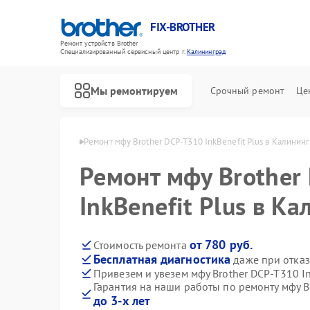
FIX-BROTHER
Ремонт устройств Brother
Специализированный cервисный центр г.
Калининград
Мы ремонтируем
Срочный ремонт
Це
ther в Калининграде
Ремонт мфу Brother DCP-T310 InkBenefit Plus в Калинин
Ремонт мфу Brother
InkBenefit Plus в К
от 780 руб.
Стоимость ремонта
Бесплатная диагностика
даже при отказ
Ремонт распошивальных машин Brother
Ремонт швейных машинок Brother
Ремонт вышивальных машин Brother
Привезем и увезем мфу Brother DCP-T310 In
Гарантия на наши работы по ремонту мфу Br
до 3-х лет