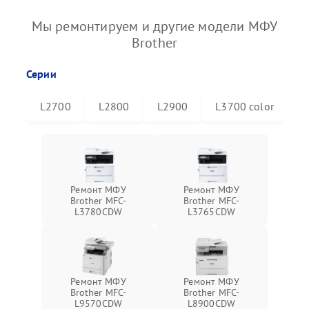
Мы ремонтируем и другие модели МФУ
Brother
Серии
L2700
L2800
L2900
L3700 color
L
Ремонт МФУ
Ремонт МФУ
Brother MFC-
Brother MFC-
L3780CDW
L3765CDW
Ремонт МФУ
Ремонт МФУ
Brother MFC-
Brother MFC-
L9570CDW
L8900CDW