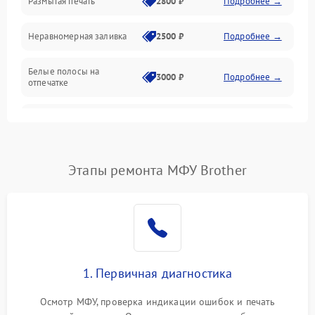
Размытая печать
2800 ₽
Подробнее →
Подключение и интерфейсы
Неравномерная заливка
2500 ₽
Подробнее →
Дисплей и органы управления
Белые полосы на
Изображение
3000 ₽
Подробнее →
отпечатке
Проблемы с механикой
Чёрный фон на листе
3500 ₽
Подробнее →
Питание и запуск
Этапы ремонта МФУ Brother
1. Первичная диагностика
Осмотр МФУ, проверка индикации ошибок и печать