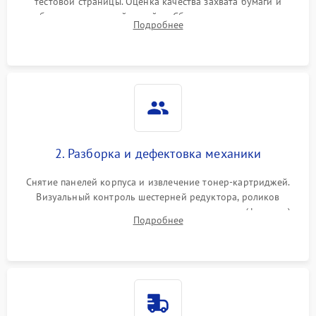
тестовой страницы. Оценка качества захвата бумаги и
работы сканирующей линейки. Сбор данных о замятиях,
Подробнее
дефектах изображения или посторонних шумах при работе.
2. Разборка и дефектовка механики
Снятие панелей корпуса и извлечение тонер-картриджей.
Визуальный контроль шестерней редуктора, роликов
захвата, термопленки и прижимного вала в печи (фьюзере).
Подробнее
Проверка оптики сканера на загрязнения.