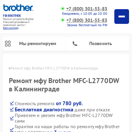
+7 (800) 301-55-83
Ежедневно, с 10:00 до 20:00
FIX-BROTHER
+7 (800) 301-55-83
Ремонт устройств Brother
Специализированный
Звонок бесплатный по РФ
cервисный центр г.
Калининград
Мы ремонтируем
Позвонить
граде
Ремонт мфу Brother MFC-L2770DW в Калининграде
Ремонт мфу Brother MFC-L2770DW
в Калининграде
от 780 руб.
Стоимость ремонта
Ремонт распошивальных машин Brother
Ремонт швейных машинок Brother
Ремонт вышивальных машин Brother
Бесплатная диагностика
даже при отказе
Привезем и увезем мфу Brother MFC-L2770DW
сами
Гарантия на наши работы по ремонту мфу Brother