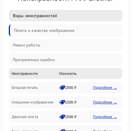
Виды неисправностей
Печать и качество изображения
Режим работы
Программные ошибки
Неисправности
Стоимость
Картриджи и расходники
Бледная печать
2500 ₽
Подробнее →
Сканер и копирование
Смещение изображения
2200 ₽
Подробнее →
Механика и узлы
Двоение текста
2500 ₽
Подробнее →
Программные сбои