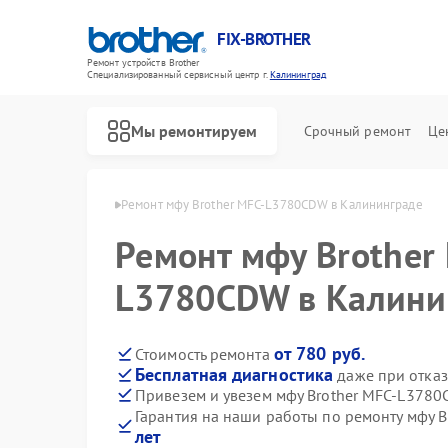
FIX-BROTHER
Ремонт устройств Brother
Специализированный cервисный центр г.
Калининград
Мы ремонтируем
Срочный ремонт
Це
ther в Калининграде
Ремонт мфу Brother MFC-L3780CDW в Калининграде
Ремонт мфу Brother
L3780CDW в Калини
от 780 руб.
Стоимость ремонта
Бесплатная диагностика
даже при отказ
Ремонт распошивальных машин Brother
Ремонт швейных машинок Brother
Ремонт вышивальных машин Brother
Привезем и увезем мфу Brother MFC-L378
Гарантия на наши работы по ремонту мфу
лет