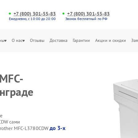
+7 (800) 301-55-83
+7 (800) 301-55-83
Ежедневно, с 10:00 до 20:00
Звонок бесплатный по РФ
ны
О нас
Отзывы
Доставка
Гарантии
Акции и скидки
Зая
 MFC-
нграде
е
0CDW сами
до 3-х
 Brother MFC-L3780CDW