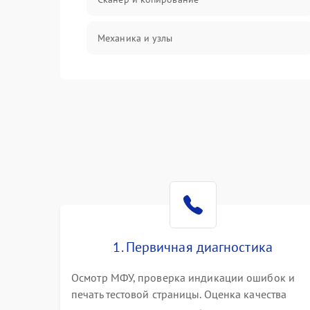
Механика и узлы
Программные сбои
Подключение и интерфейсы
Дисплей и органы управления
Изображение
Проблемы с механикой
1. Первичная диагностика
Питание и запуск
Осмотр МФУ, проверка индикации ошибок и
печать тестовой страницы. Оценка качества