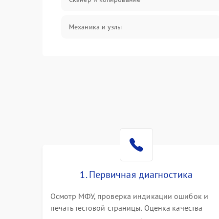
Механика и узлы
Программные сбои
Подключение и интерфейсы
Дисплей и органы управления
Изображение
Проблемы с механикой
1. Первичная диагностика
Питание и запуск
Осмотр МФУ, проверка индикации ошибок и
печать тестовой страницы. Оценка качества