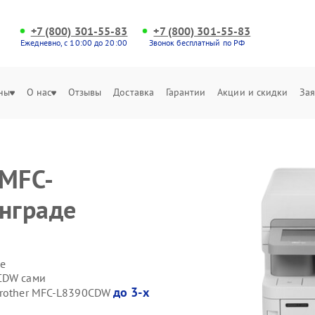
+7 (800) 301-55-83
+7 (800) 301-55-83
Ежедневно, с 10:00 до 20:00
Звонок бесплатный по РФ
ны
О нас
Отзывы
Доставка
Гарантии
Акции и скидки
Зая
 MFC-
нграде
е
0CDW сами
до 3-х
 Brother MFC-L8390CDW