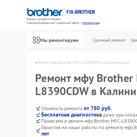
FIX-BROTHER
Ремонт устройств Brother
Специализированный cервисный центр г.
Калининград
Мы ремонтируем
Срочный ремонт
Це
ther в Калининграде
Ремонт мфу Brother MFC-L8390CDW в Калининграде
Ремонт мфу Brother
L8390CDW в Калини
от 780 руб.
Стоимость ремонта
Бесплатная диагностика
даже при отказ
Ремонт распошивальных машин Brother
Ремонт швейных машинок Brother
Ремонт вышивальных машин Brother
Привезем и увезем мфу Brother MFC-L839
Гарантия на наши работы по ремонту мфу
лет