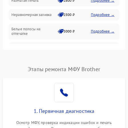
Размытая печать
2800 ₽
Подробнее →
Подключение и интерфейсы
Неравномерная заливка
2500 ₽
Подробнее →
Дисплей и органы управления
Белые полосы на
Изображение
3000 ₽
Подробнее →
отпечатке
Проблемы с механикой
Чёрный фон на листе
3500 ₽
Подробнее →
Питание и запуск
Этапы ремонта МФУ Brother
1. Первичная диагностика
Осмотр МФУ, проверка индикации ошибок и печать