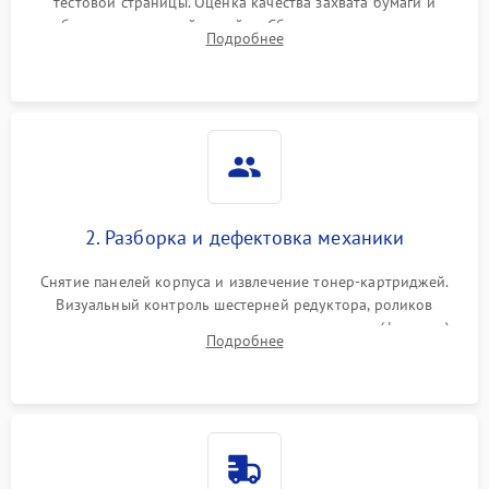
тестовой страницы. Оценка качества захвата бумаги и
работы сканирующей линейки. Сбор данных о замятиях,
Подробнее
дефектах изображения или посторонних шумах при работе.
2. Разборка и дефектовка механики
Снятие панелей корпуса и извлечение тонер-картриджей.
Визуальный контроль шестерней редуктора, роликов
захвата, термопленки и прижимного вала в печи (фьюзере).
Подробнее
Проверка оптики сканера на загрязнения.