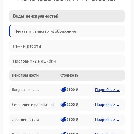
Виды неисправностей
Печать и качество изображения
Режим работы
Программные ошибки
Неисправности
Стоимость
Картриджи и расходники
Бледная печать
2500 ₽
Подробнее →
Сканер и копирование
Смещение изображения
2200 ₽
Подробнее →
Механика и узлы
Двоение текста
2500 ₽
Подробнее →
Программные сбои