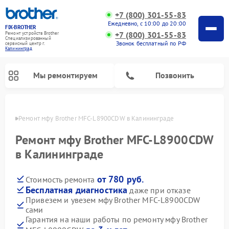
+7 (800) 301-55-83
Ежедневно, с 10:00 до 20:00
FIX-BROTHER
+7 (800) 301-55-83
Ремонт устройств Brother
Специализированный
Звонок бесплатный по РФ
cервисный центр г.
Калининград
Мы ремонтируем
Позвонить
граде
Ремонт мфу Brother MFC-L8900CDW в Калининграде
Ремонт мфу Brother MFC-L8900CDW
в Калининграде
от 780 руб.
Стоимость ремонта
Ремонт распошивальных машин Brother
Ремонт швейных машинок Brother
Ремонт вышивальных машин Brother
Бесплатная диагностика
даже при отказе
Привезем и увезем мфу Brother MFC-L8900CDW
сами
Гарантия на наши работы по ремонту мфу Brother