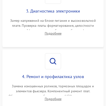
3. Диагностика электроники
Замер напряжений на блоке питания и высоковольтной
плате. Проверка платы форматирования, целостности
плоских шлейфов сканера и работоспособности флажков и
Подробнее
оптопар (датчиков прохождения бумаги).
4. Ремонт и профилактика узлов
Замена изношенных роликов, тормозных площадок и
элементов фьюзера. Компонентный ремонт плат.
Обязательная очистка блока лазера (LSU), зеркал и тракта
Подробнее
печати от просыпанного тонера и бумажной пыли.