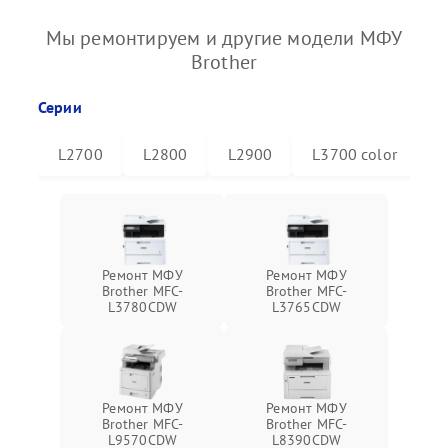
Мы ремонтируем и другие модели МФУ
Brother
Серии
L2700
L2800
L2900
L3700 color
L
Ремонт МФУ
Ремонт МФУ
Brother MFC-
Brother MFC-
L3780CDW
L3765CDW
Ремонт МФУ
Ремонт МФУ
Brother MFC-
Brother MFC-
L9570CDW
L8390CDW