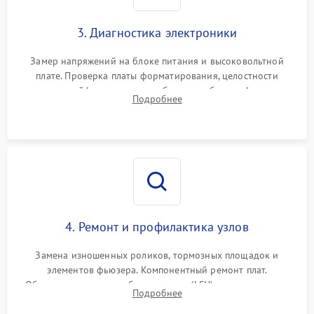
3. Диагностика электроники
Замер напряжений на блоке питания и высоковольтной
плате. Проверка платы форматирования, целостности
плоских шлейфов сканера и работоспособности флажков и
Подробнее
оптопар (датчиков прохождения бумаги).
4. Ремонт и профилактика узлов
Замена изношенных роликов, тормозных площадок и
элементов фьюзера. Компонентный ремонт плат.
Обязательная очистка блока лазера (LSU), зеркал и тракта
Подробнее
печати от просыпанного тонера и бумажной пыли.