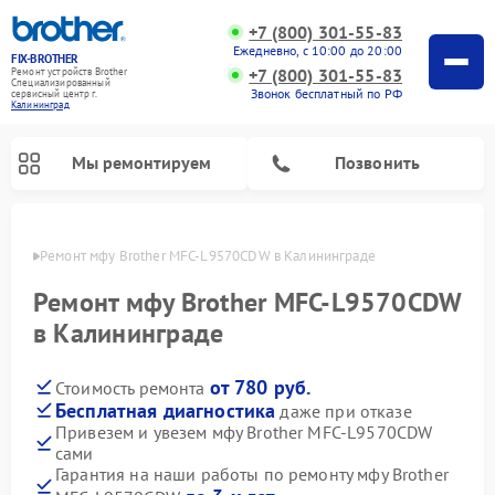
+7 (800) 301-55-83
Ежедневно, с 10:00 до 20:00
FIX-BROTHER
+7 (800) 301-55-83
Ремонт устройств Brother
Специализированный
Звонок бесплатный по РФ
cервисный центр г.
Калининград
Мы ремонтируем
Позвонить
граде
Ремонт мфу Brother MFC-L9570CDW в Калининграде
Ремонт мфу Brother MFC-L9570CDW
в Калининграде
от 780 руб.
Стоимость ремонта
Ремонт распошивальных машин Brother
Ремонт швейных машинок Brother
Ремонт вышивальных машин Brother
Бесплатная диагностика
даже при отказе
Привезем и увезем мфу Brother MFC-L9570CDW
сами
Гарантия на наши работы по ремонту мфу Brother