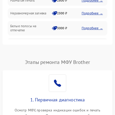
Размытая печать
2800 ₽
Подробнее →
Подключение и интерфейсы
Неравномерная заливка
2500 ₽
Подробнее →
Дисплей и органы управления
Белые полосы на
Изображение
3000 ₽
Подробнее →
отпечатке
Проблемы с механикой
Чёрный фон на листе
3500 ₽
Подробнее →
Питание и запуск
Этапы ремонта МФУ Brother
1. Первичная диагностика
Осмотр МФУ, проверка индикации ошибок и печать