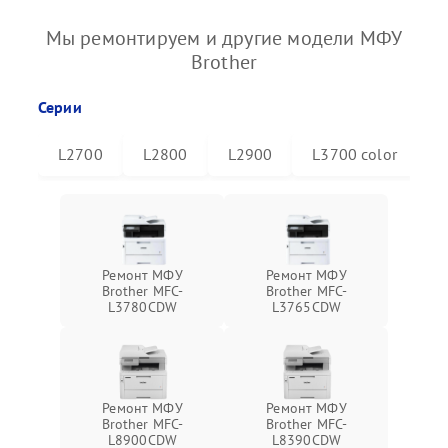
Мы ремонтируем и другие модели МФУ
Brother
Серии
L2700
L2800
L2900
L3700 color
L
Ремонт МФУ
Ремонт МФУ
Brother MFC-
Brother MFC-
L3780CDW
L3765CDW
Ремонт МФУ
Ремонт МФУ
Brother MFC-
Brother MFC-
L8900CDW
L8390CDW