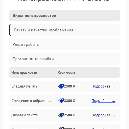
Виды неисправностей
Печать и качество изображения
Режим работы
Программные ошибки
Неисправности
Стоимость
Картриджи и расходники
Бледная печать
2500 ₽
Подробнее →
Сканер и копирование
Смещение изображения
2200 ₽
Подробнее →
Механика и узлы
Двоение текста
2500 ₽
Подробнее →
Программные сбои