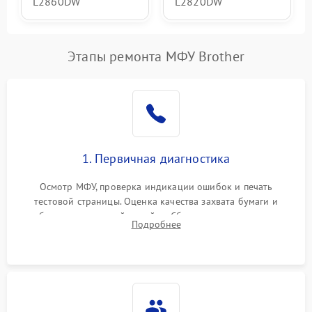
L2860DW
L2820DW
Этапы ремонта МФУ Brother
1. Первичная диагностика
Осмотр МФУ, проверка индикации ошибок и печать
тестовой страницы. Оценка качества захвата бумаги и
работы сканирующей линейки. Сбор данных о замятиях,
Подробнее
дефектах изображения или посторонних шумах при работе.