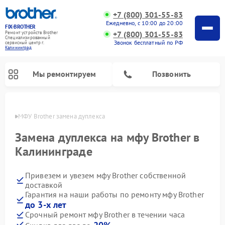
+7 (800) 301-55-83
Ежедневно, с 10:00 до 20:00
FIX-BROTHER
+7 (800) 301-55-83
Ремонт устройств Brother
Специализированный
Звонок бесплатный по РФ
cервисный центр г.
Калининград
Мы ремонтируем
Позвонить
граде
МФУ Brother замена дуплекса
Замена дуплекса на мфу Brother в
Калининграде
Привезем и увезем мфу Brother собственной
Ремонт распошивальных машин Brother
Ремонт швейных машинок Brother
Ремонт вышивальных машин Brother
доставкой
Гарантия на наши работы по ремонту мфу Brother
до 3-х лет
Срочный ремонт мфу Brother в течении часа