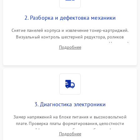
2. Разборка и дефектовка механики
Снятие панелей корпуса и извлечение тонер-картриджей.
Визуальный контроль шестерней редуктора, роликов
захвата, термопленки и прижимного вала в печи (фьюзере).
Подробнее
Проверка оптики сканера на загрязнения.
3. Диагностика электроники
Замер напряжений на блоке питания и высоковольтной
плате. Проверка платы форматирования, целостности
плоских шлейфов сканера и работоспособности флажков и
Подробнее
оптопар (датчиков прохождения бумаги).