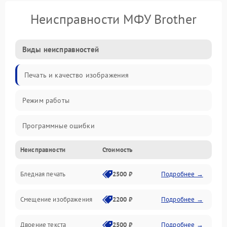
Неисправности МФУ Brother
Виды неисправностей
Печать и качество изображения
Режим работы
Программные ошибки
Неисправности
Стоимость
Картриджи и расходники
Бледная печать
2500 ₽
Подробнее →
Сканер и копирование
Смещение изображения
2200 ₽
Подробнее →
Механика и узлы
Двоение текста
2500 ₽
Подробнее →
Программные сбои