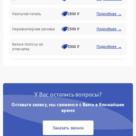
Размытая печать
2800 ₽
Подробнее →
Подключение и интерфейсы
Неравномерная заливка
2500 ₽
Подробнее →
Дисплей и органы управления
Белые полосы на
Изображение
3000 ₽
Подробнее →
отпечатке
Проблемы с механикой
Чёрный фон на листе
3500 ₽
Подробнее →
Питание и запуск
У Вас остались вопросы?
Оставьте заявку, мы свяжемся с Вами в ближайшее
время
Заказать звонок