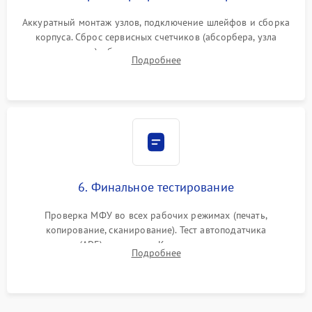
Аккуратный монтаж узлов, подключение шлейфов и сборка
корпуса. Сброс сервисных счетчиков (абсорбера, узла
закрепления), обновление прошивки и программная
Подробнее
калибровка цветопередачи и позиционирования сканера.
6. Финальное тестирование
Проверка МФУ во всех рабочих режимах (печать,
копирование, сканирование). Тест автоподатчика
документов (ADF) и дуплекса. Контроль качества отпечатка
Подробнее
на отсутствие серого фона, полос и надежность запекания
тонера.