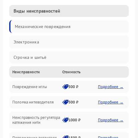
Виды неисправностей
Механические повреждения
Электроника
Строчка и шитьё
Неисправности
Стоимость
Прочие неисправности
Повреждение иглы
500 ₽
Подробнее →
Подача ткани
Поломка нитеводителя
500 ₽
Подробнее →
Игловодитель и механизмы
Неисправность регулятора
Ножи и обрезка
1000 ₽
Подробнее →
натяжения нити
Шпульки, нити и заправка
Повреждение петлителя
1500 ₽
Подробнее →