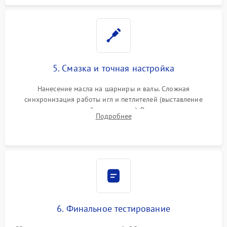
5. Смазка и точная настройка
Нанесение масла на шарниры и валы. Сложная
синхронизация работы игл и петлителей (выставление
зазоров до сотых долей миллиметра). Регулировка прижима
Подробнее
ножей, ширины обметки и хода дифференциального
транспортера.
6. Финальное тестирование