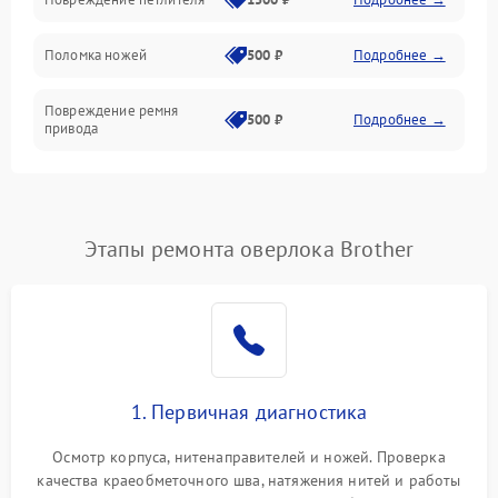
Управление и работа
Поломка ножей
500 ₽
Подробнее →
Повреждение ремня
500 ₽
Подробнее →
привода
Поломка системы смазки
1000 ₽
Подробнее →
Неисправность системы
Этапы ремонта оверлока Brother
1500 ₽
Подробнее →
подачи масла
Повреждение корпуса
1000 ₽
Подробнее →
Поломка системы защиты
500 ₽
Подробнее →
от засоров
1. Первичная диагностика
Неисправность системы
500 ₽
Подробнее →
Осмотр корпуса, нитенаправителей и ножей. Проверка
защиты от засоров
качества краеобметочного шва, натяжения нитей и работы