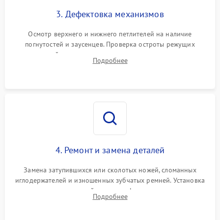
3. Дефектовка механизмов
Осмотр верхнего и нижнего петлителей на наличие
погнутостей и заусенцев. Проверка остроты режущих
кромок ножей, состояния приводного ремня, электромотора
Подробнее
и механизма дифференциальной подачи ткани.
4. Ремонт и замена деталей
Замена затупившихся или сколотых ножей, сломанных
иглодержателей и изношенных зубчатых ремней. Установка
новых петлителей взамен деформированных.
Подробнее
Восстановление контактов в педали и цепях
электропривода.