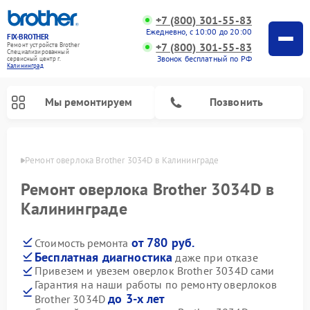
+7 (800) 301-55-83
Ежедневно, с 10:00 до 20:00
FIX-BROTHER
+7 (800) 301-55-83
Ремонт устройств Brother
Специализированный
Звонок бесплатный по РФ
cервисный центр г.
Калининград
Мы ремонтируем
Позвонить
граде
Ремонт оверлока Brother 3034D в Калининграде
Ремонт оверлока Brother 3034D в
Калининграде
от 780 руб.
Стоимость ремонта
Ремонт распошивальных машин Brother
Ремонт швейных машинок Brother
Ремонт вышивальных машин Brother
Бесплатная диагностика
даже при отказе
Привезем и увезем оверлок Brother 3034D сами
Гарантия на наши работы по ремонту оверлоков
до 3-х лет
Brother 3034D