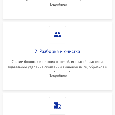
педали. Выявление пропусков стежков, обрывов нити,
Подробнее
заклинивания или тупого среза ткани на тестовом образце.
2. Разборка и очистка
Снятие боковых и нижних панелей, игольной пластины.
Тщательное удаление скоплений тканевой пыли, обрезков и
очесов из зоны петлителей и ножей с помощью жестких
Подробнее
кистей, пинцета и потока сжатого воздуха.