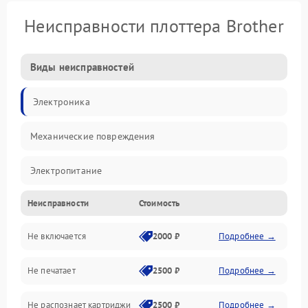
Неисправности плоттера Brother
Виды неисправностей
Электроника
Механические повреждения
Электропитание
Неисправности
Стоимость
Работа системы
Не включается
2000 ₽
Подробнее →
Механика
Не печатает
2500 ₽
Подробнее →
Оптика
Не распознает картриджи
2500 ₽
Подробнее →
Программное обеспечение