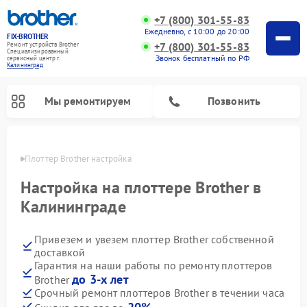
+7 (800) 301-55-83
Ежедневно, с 10:00 до 20:00
FIX-BROTHER
+7 (800) 301-55-83
Ремонт устройств Brother
Специализированный
Звонок бесплатный по РФ
cервисный центр г.
Калининград
Мы ремонтируем
Позвонить
граде
Плоттер Brother настройка
Настройка на плоттере Brother в
Калининграде
Привезем и увезем плоттер Brother собственной
Ремонт распошивальных машин Brother
Ремонт швейных машинок Brother
Ремонт вышивальных машин Brother
доставкой
Гарантия на наши работы по ремонту плоттеров
до 3-х лет
Brother
Срочный ремонт плоттеров Brother в течении часа