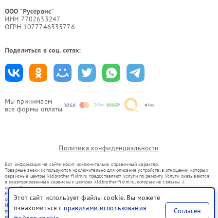
ООО "Русервис"
ИНН 7702633247
ОГРН 1077746335776
Поделиться в соц. сетях:
Мы принимаем
все формы оплаты
Политика конфиденциальности
Вся информация на сайте носит исключительно справочный характер.
Товарные знаки используются исключительно для описания устройств, в отношении которых
сервисные центры kld.brother-fixim.ru предоставляют услуги по ремонту. Услуги оказываются
в неавторизованных сервисных центрах kld.brother-fixim.ru, которые не связаны с
правообладателями товарных знаков или их официальными представителями.
Ремонт осуществляется для устройств, уже введенных в гражданский оборот в соответствии
Этот сайт использует файлы cookie. Вы можете
со статьей 1487 ГК РФ.
Использование товарных знаков не преследует цели индивидуализации услуг или введения
ознакомиться с
правилами использования
Согласен
потребителей в заблуждение, а служит для информирования о предоставляемых услугах по
ремонту техники указанных брендов.