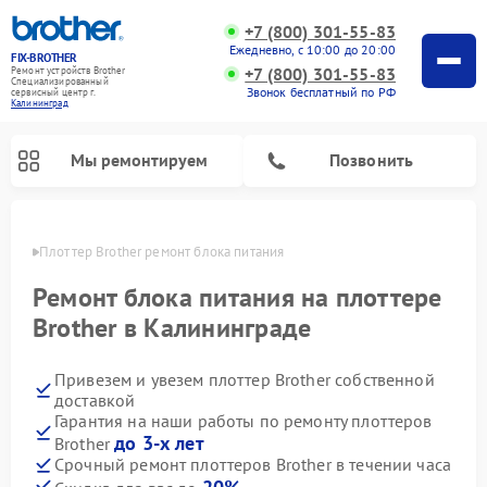
+7 (800) 301-55-83
Ежедневно, с 10:00 до 20:00
FIX-BROTHER
+7 (800) 301-55-83
Ремонт устройств Brother
Специализированный
Звонок бесплатный по РФ
cервисный центр г.
Калининград
Мы ремонтируем
Позвонить
граде
Плоттер Brother ремонт блока питания
Ремонт блока питания на плоттере
Brother в Калининграде
Привезем и увезем плоттер Brother собственной
Ремонт распошивальных машин Brother
Ремонт швейных машинок Brother
Ремонт вышивальных машин Brother
доставкой
Гарантия на наши работы по ремонту плоттеров
до 3-х лет
Brother
Срочный ремонт плоттеров Brother в течении часа