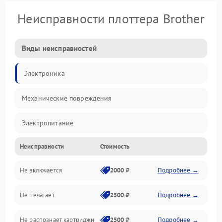
Неисправности плоттера Brother
Виды неисправностей
Электроника
Механические повреждения
Электропитание
Неисправности
Стоимость
Работа системы
Не включается
2000 ₽
Подробнее →
Механика
Не печатает
2500 ₽
Подробнее →
Оптика
Не распознает картриджи
2500 ₽
Подробнее →
Программное обеспечение