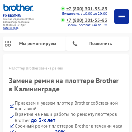
+7 (800) 301-55-83
Ежедневно, с 10:00 до 20:00
FIX-BROTHER
+7 (800) 301-55-83
Ремонт устройств Brother
Специализированный
Звонок бесплатный по РФ
cервисный центр г.
Калининград
Мы ремонтируем
Позвонить
граде
Плоттер Brother замена ремня
Замена ремня на плоттере Brother
в Калининграде
Привезем и увезем плоттер Brother собственной
Ремонт распошивальных машин Brother
Ремонт швейных машинок Brother
Ремонт вышивальных машин Brother
доставкой
Гарантия на наши работы по ремонту плоттеров
до 3-х лет
Brother
Срочный ремонт плоттеров Brother в течении часа