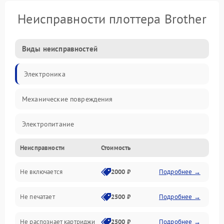
Неисправности плоттера Brother
Виды неисправностей
Электроника
Механические повреждения
Электропитание
Неисправности
Стоимость
Работа системы
Не включается
2000 ₽
Подробнее →
Механика
Не печатает
2500 ₽
Подробнее →
Оптика
Не распознает картриджи
2500 ₽
Подробнее →
Программное обеспечение