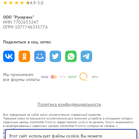
4.9-5.0
ООО "Русервис"
ИНН 7702633247
ОГРН 1077746335776
Поделиться в соц. сетях:
Мы принимаем
все формы оплаты
Политика конфиденциальности
Вся информация на сайте носит исключительно справочный характер.
Товарные знаки используются исключительно для описания устройств, в отношении которых
сервисные центры kld.brother-fixim.ru предоставляют услуги по ремонту. Услуги оказываются
в неавторизованных сервисных центрах kld.brother-fixim.ru, которые не связаны с
правообладателями товарных знаков или их официальными представителями.
Ремонт осуществляется для устройств, уже введенных в гражданский оборот в соответствии
Этот сайт использует файлы cookie. Вы можете
со статьей 1487 ГК РФ.