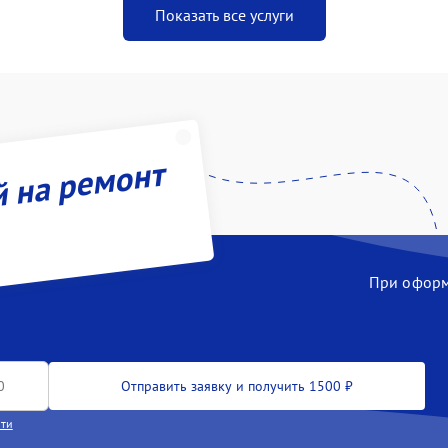
Показать все услуги
й на ремонт
При оформл
Отправить заявку и получить 1500 ₽
сти