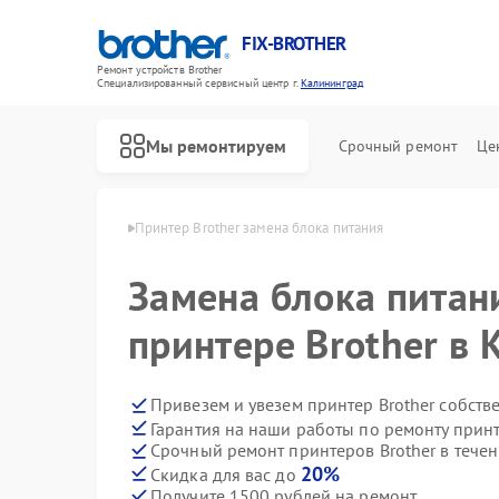
FIX-BROTHER
Ремонт устройств Brother
Специализированный cервисный центр г.
Калининград
Мы ремонтируем
Срочный ремонт
Це
ther в Калининграде
Принтер Brother замена блока питания
Замена блока питан
принтере Brother в
Привезем и увезем принтер Brother собств
Гарантия на наши работы по ремонту прин
Ремонт распошивальных машин Brother
Ремонт швейных машинок Brother
Ремонт вышивальных машин Brother
Срочный ремонт принтеров Brother в течен
20%
Скидка для вас до
Получите 1500 рублей на ремонт