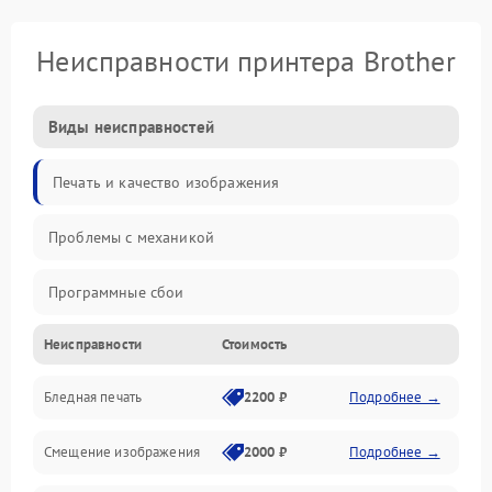
Неисправности принтера Brother
Виды неисправностей
Печать и качество изображения
Проблемы с механикой
Программные сбои
Неисправности
Стоимость
Программные ошибки
Бледная печать
2200 ₽
Подробнее →
Картриджи и расходники
Смещение изображения
2000 ₽
Подробнее →
Механика и узлы