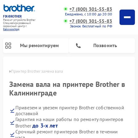
+7 (800) 301-55-83
Ежедневно, с 10:00 до 20:00
FIX-BROTHER
+7 (800) 301-55-83
Ремонт устройств Brother
Специализированный
Звонок бесплатный по РФ
cервисный центр г.
Калининград
Мы ремонтируем
Позвонить
граде
Принтер Brother замена вала
Замена вала на принтере Brother в
Калининграде
Привезем и увезем принтер Brother собственной
Ремонт швейных машинок Brother
Ремонт распошивальных машин Brother
Ремонт вышивальных машин Brother
доставкой
Гарантия на наши работы по ремонту принтеров
до 3-х лет
Brother
Срочный ремонт принтеров Brother в течении
часа