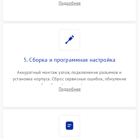
Подробнее
лазера (LSU) от просыпанного тонера и пыли.
5. Сборка и программная настройка
Аккуратный монтаж узлов, подключение разъемов и
установка корпуса. Сброс сервисных ошибок, обнуление
счетчиков абсорбера (памперса) или узла переноса,
Подробнее
обновление прошивки и программная калибровка аппарата.