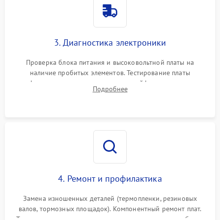
3. Диагностика электроники
Проверка блока питания и высоковольтной платы на
наличие пробитых элементов. Тестирование платы
форматирования, целостности шлейфов, контактов
Подробнее
картриджа и оптопар (датчиков прохождения и наличия
бумаги).
4. Ремонт и профилактика
Замена изношенных деталей (термопленки, резиновых
валов, тормозных площадок). Компонентный ремонт плат.
Тщательная очистка тракта печати, контактов и линз блока