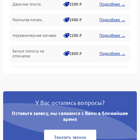
Двоение текста
2200 ₽
Подробнее →
Подключение и интерфейсы
Размытая печать
2500 ₽
Подробнее →
Панель управления и индикация
Неравномерная заливка
2200 ₽
Подробнее →
Режим работы
Белые полосы на
Питание и запуск
2800 ₽
Подробнее →
отпечатке
Изображение
Чёрный фон на листе
3000 ₽
Подробнее →
Перекос изображения
2000 ₽
Подробнее →
У Вас остались вопросы?
Оставьте заявку, мы свяжемся с Вами в ближайшее
время
Заказать звонок