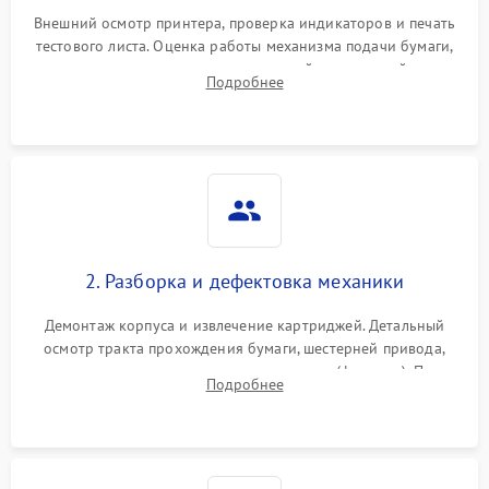
Внешний осмотр принтера, проверка индикаторов и печать
тестового листа. Оценка работы механизма подачи бумаги,
выявление посторонних шумов, замятий и первичный анализ
Подробнее
дефектов печати (полосы, фон, пробелы).
2. Разборка и дефектовка механики
Демонтаж корпуса и извлечение картриджей. Детальный
осмотр тракта прохождения бумаги, шестерней привода,
роликов захвата и узла термозакрепления (фьюзера). Поиск
Подробнее
физического износа и повреждений деталей.