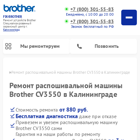
+7 (800) 301-55-83
Ежедневно, с 10:00 до 20:00
FIX-BROTHER
+7 (800) 301-55-83
Ремонт устройств Brother
Специализированный
Звонок бесплатный по РФ
cервисный центр г.
Калининград
Мы ремонтируем
Позвонить
граде
Ремонт распошивальной машины Brother CV3550 в Калининграде
Ремонт распошивальной машины
Brother CV3550 в Калининграде
от 880 руб.
Стоимость ремонта
Ремонт швейных машинок Brother
Ремонт вышивальных машин Brother
Бесплатная диагностика
даже при отказе
Привезем и увезем распошивальную машину
Brother CV3550 сами
Гарантия на наши работы по ремонту