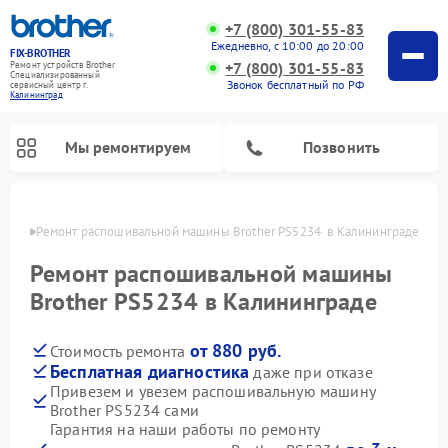
+7 (800) 301-55-83
Ежедневно, с 10:00 до 20:00
FIX-BROTHER
+7 (800) 301-55-83
Ремонт устройств Brother
Специализированный
Звонок бесплатный по РФ
cервисный центр г.
Калининград
Мы ремонтируем
Позвонить
граде
Ремонт распошивальной машины Brother PS5234  в Калининграде
Ремонт распошивальной машины
Brother PS5234 в Калининграде
от 880 руб.
Стоимость ремонта
Ремонт швейных машинок Brother
Ремонт вышивальных машин Brother
Бесплатная диагностика
даже при отказе
Привезем и увезем распошивальную машину
Brother PS5234 сами
Гарантия на наши работы по ремонту