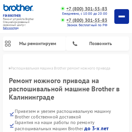
+7 (800) 301-55-83
Ежедневно, с 10:00 до 20:00
FIX-BROTHER
+7 (800) 301-55-83
Ремонт устройств Brother
Специализированный
Звонок бесплатный по РФ
cервисный центр г.
Калининград
Мы ремонтируем
Позвонить
граде
Распошивальная машина Brother ремонт ножного привода
Ремонт ножного привода на
распошивальной машине Brother в
Калининграде
Ремонт швейных машинок Brother
Ремонт вышивальных машин Brother
Привезем и увезем распошивальную машину
Brother собственной доставкой
Гарантия на наши работы по ремонту
до 3-х лет
распошивальных машин Brother