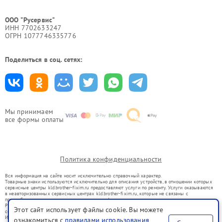
ООО "Русервис"
ИНН 7702633247
ОГРН 1077746335776
Поделиться в соц. сетях:
Мы принимаем
все формы оплаты
Политика конфиденциальности
Вся информация на сайте носит исключительно справочный характер.
Товарные знаки используются исключительно для описания устройств, в отношении которых
сервисные центры kld.brother-fixim.ru предоставляют услуги по ремонту. Услуги оказываются
в неавторизованных сервисных центрах kld.brother-fixim.ru, которые не связаны с
правообладателями товарных знаков или их официальными представителями.
Ремонт осуществляется для устройств, уже введенных в гражданский оборот в соответствии
Этот сайт использует файлы cookie. Вы можете
со статьей 1487 ГК РФ.
Использование товарных знаков не преследует цели индивидуализации услуг или введения
ознакомиться с
правилами использования