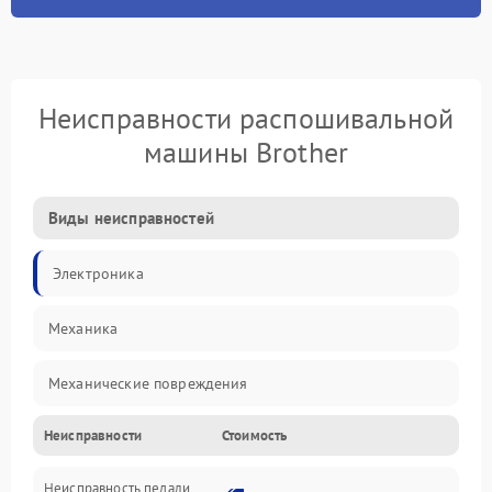
Неисправности распошивальной
машины Brother
Виды неисправностей
Электроника
Механика
Механические повреждения
Неисправности
Стоимость
Электроника/Механические
Неисправность педали