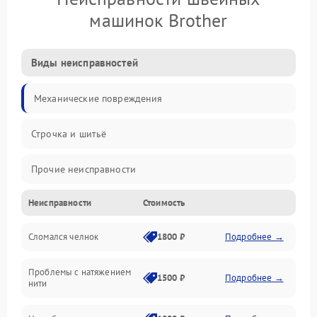
машинок Brother
Виды неисправностей
Механические повреждения
Строчка и шитьё
Прочие неисправности
Неисправности
Стоимость
Электроника
Сломался челнок
1800 ₽
Подробнее →
Управление и электроника
Проблемы с натяжением
Подача ткани
1500 ₽
Подробнее →
нити
Игловодитель и механизмы