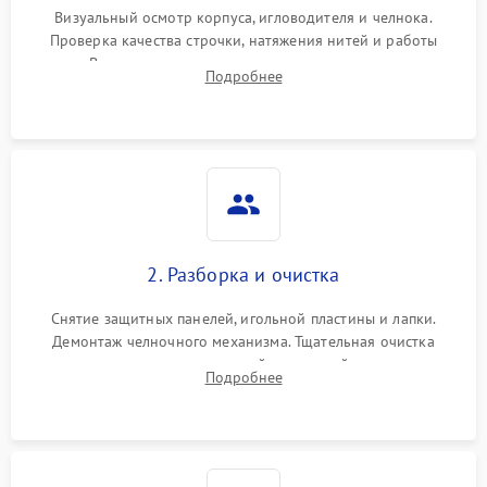
Визуальный осмотр корпуса, игловодителя и челнока.
Проверка качества строчки, натяжения нитей и работы
педали. Выявление посторонних стуков, пропусков стежков,
Подробнее
обрывов нити или заклинивания механизмов на тестовом
лоскуте ткани.
2. Разборка и очистка
Снятие защитных панелей, игольной пластины и лапки.
Демонтаж челночного механизма. Тщательная очистка
внутренних узлов от скопившейся тканевой пыли, очесов,
Подробнее
остатков старой смазки и обрывков нитей с помощью
кистей и сжатого воздуха.