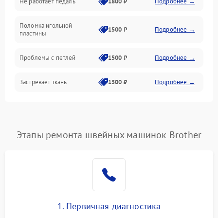
Не работает педаль
1800 ₽
Подробнее →
Шпулька и нижняя нить
Поломка игольной
1500 ₽
Подробнее →
пластины
Оптика
Проблемы с петлей
1500 ₽
Подробнее →
Застревает ткань
1500 ₽
Подробнее →
Сломана игла
1500 ₽
Подробнее →
Не работают кнопки
Этапы ремонта швейных машинок Brother
1300 ₽
Подробнее →
управления
1. Первичная диагностика