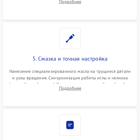
Подробнее
Восстановление контактов в педали и пайка элементов на
плате электронных швейных машин.
5. Смазка и точная настройка
Нанесение специализированного масла на трущиеся детали
и узлы вращения. Синхронизация работы иглы и челнока
(настройка таймингов). Регулировка высоты зубчатой рейки,
Подробнее
центровка игловодителя и калибровка натяжителей верхней
и нижней нити.