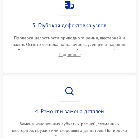
3. Глубокая дефектовка узлов
Проверка целостности приводного ремня, шестерней и
валов. Осмотр челнока на наличие заусенцев и царапин.
Диагностика электромотора, блока управления (для
Подробнее
компьютерных машин), нитевдевателя и механизма
продвижения ткани (зубчатой рейки).
4. Ремонт и замена деталей
Замена изношенных зубчатых ремней, сломанных
шестерней, пружин или сгоревшего двигателя. Полировка
челночного устройства для устранения заусенцев.