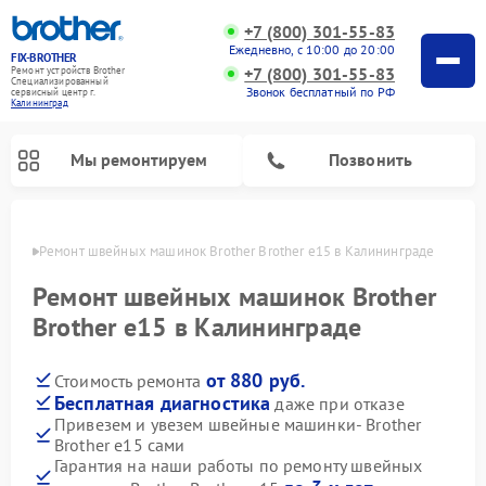
+7 (800) 301-55-83
Ежедневно, с 10:00 до 20:00
FIX-BROTHER
+7 (800) 301-55-83
Ремонт устройств Brother
Специализированный
Звонок бесплатный по РФ
cервисный центр г.
Калининград
Мы ремонтируем
Позвонить
граде
Ремонт швейных машинок Brother Brother e15 в Калининграде
Ремонт швейных машинок Brother
Brother e15 в Калининграде
от 880 руб.
Стоимость ремонта
Ремонт распошивальных машин Brother
Ремонт вышивальных машин Brother
Бесплатная диагностика
даже при отказе
Привезем и увезем швейные машинки- Brother
Brother e15 сами
Гарантия на наши работы по ремонту швейных