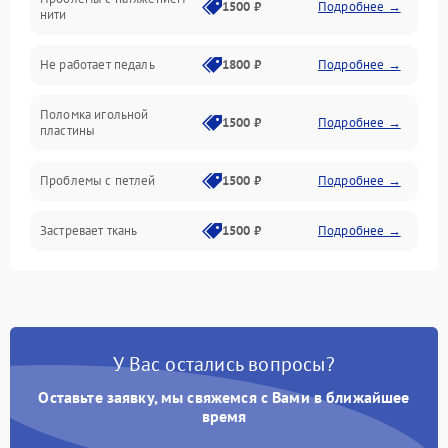
Подача ткани
1500 ₽
Подробнее →
нити
Игловодитель и механизмы
Не работает педаль
1800 ₽
Подробнее →
Шпулька и нижняя нить
Поломка игольной
1500 ₽
Подробнее →
пластины
Оптика
Проблемы с петлей
1500 ₽
Подробнее →
Застревает ткань
1500 ₽
Подробнее →
Сломана игла
1500 ₽
Подробнее →
Не работают кнопки
1300 ₽
Подробнее →
управления
У Вас остались вопросы?
Оставьте заявку, мы свяжемся с Вами в ближайшее
время