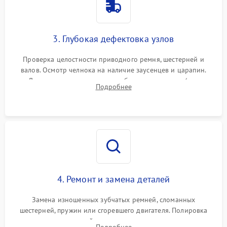
3. Глубокая дефектовка узлов
Проверка целостности приводного ремня, шестерней и
валов. Осмотр челнока на наличие заусенцев и царапин.
Диагностика электромотора, блока управления (для
Подробнее
компьютерных машин), нитевдевателя и механизма
продвижения ткани (зубчатой рейки).
4. Ремонт и замена деталей
Замена изношенных зубчатых ремней, сломанных
шестерней, пружин или сгоревшего двигателя. Полировка
челночного устройства для устранения заусенцев.
Подробнее