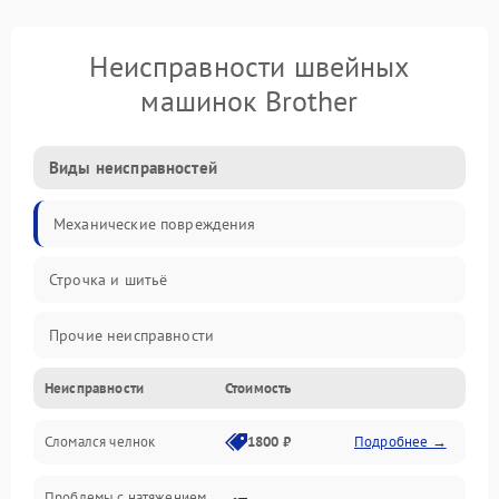
Неисправности швейных
машинок Brother
Виды неисправностей
Механические повреждения
Строчка и шитьё
Прочие неисправности
Неисправности
Стоимость
Электроника
Сломался челнок
1800 ₽
Подробнее →
Управление и электроника
Проблемы с натяжением