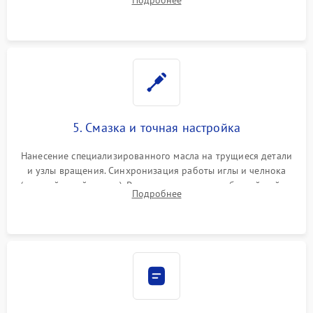
Восстановление контактов в педали и пайка элементов на
плате электронных швейных машин.
5. Смазка и точная настройка
Нанесение специализированного масла на трущиеся детали
и узлы вращения. Синхронизация работы иглы и челнока
(настройка таймингов). Регулировка высоты зубчатой рейки,
Подробнее
центровка игловодителя и калибровка натяжителей верхней
и нижней нити.