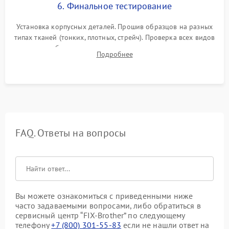
6. Финальное тестирование
Установка корпусных деталей. Прошив образцов на разных
типах тканей (тонких, плотных, стрейч). Проверка всех видов
строчек, работы реверса, выметывания петли и намотчика
Подробнее
шпульки. Контроль плавности хода и отсутствия
посторонних шумов.
FAQ. Ответы на вопросы
Вы можете ознакомиться с приведенными ниже
часто задаваемыми вопросами, либо обратиться в
сервисный центр “FIX-Brother” по следующему
телефону
+7 (800) 301-55-83
если не нашли ответ на