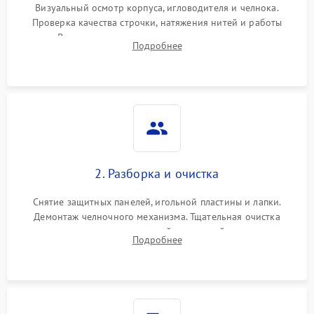
Визуальный осмотр корпуса, игловодителя и челнока.
Проверка качества строчки, натяжения нитей и работы
педали. Выявление посторонних стуков, пропусков стежков,
Подробнее
обрывов нити или заклинивания механизмов на тестовом
лоскуте ткани.
2. Разборка и очистка
Снятие защитных панелей, игольной пластины и лапки.
Демонтаж челночного механизма. Тщательная очистка
внутренних узлов от скопившейся тканевой пыли, очесов,
Подробнее
остатков старой смазки и обрывков нитей с помощью
кистей и сжатого воздуха.