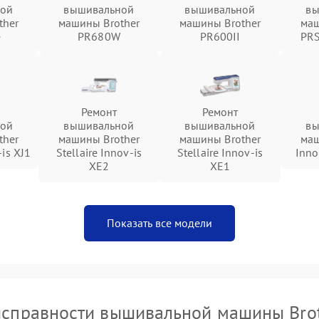
ной
вышивальной
вышивальной
вы
ther
машины Brother
машины Brother
маш
e
PR680W
PR600II
PRS
Ремонт
Ремонт
ной
вышивальной
вышивальной
вы
ther
машины Brother
машины Brother
маш
-is XJ1
Stellaire Innov-is
Stellaire Innov-is
Inno
XE2
XE1
Показать все модели
справности вышивальной машины Bro