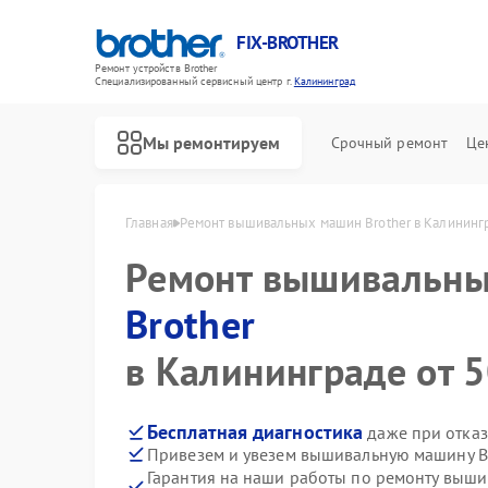
FIX-BROTHER
Ремонт устройств Brother
Специализированный cервисный центр г.
Калининград
Мы ремонтируем
Срочный ремонт
Це
Главная
Ремонт вышивальных машин Brother в Калининг
Ремонт вышивальн
Brother
в Калининграде от 5
Ремонт распошивальных машин Brother
Ремонт швейных машинок Brother
Бесплатная диагностика
даже при отказ
Привезем и увезем вышивальную машину Br
Гарантия на наши работы по ремонту выш