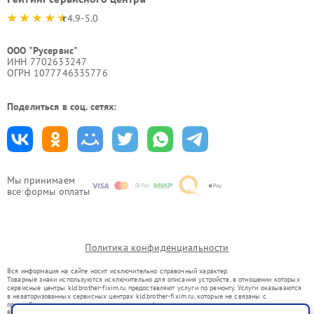
4.9-5.0
ООО "Русервис"
ИНН 7702633247
ОГРН 1077746335776
Поделиться в соц. сетях:
Мы принимаем
все формы оплаты
Политика конфиденциальности
Вся информация на сайте носит исключительно справочный характер.
Товарные знаки используются исключительно для описания устройств, в отношении которых
сервисные центры kld.brother-fixim.ru предоставляют услуги по ремонту. Услуги оказываются
в неавторизованных сервисных центрах kld.brother-fixim.ru, которые не связаны с
правообладателями товарных знаков или их официальными представителями.
Ремонт осуществляется для устройств, уже введенных в гражданский оборот в соответствии