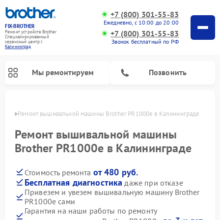
+7 (800) 301-55-83
Ежедневно, с 10:00 до 20:00
FIX-BROTHER
+7 (800) 301-55-83
Ремонт устройств Brother
Специализированный
Звонок бесплатный по РФ
cервисный центр г.
Калининград
Мы ремонтируем
Позвонить
граде
Ремонт вышивальной машины Brother PR1000e в Калининграде
Ремонт вышивальной машины
Brother PR1000e в Калининграде
от 480 руб.
Стоимость ремонта
Ремонт распошивальных машин Brother
Ремонт швейных машинок Brother
Бесплатная диагностика
даже при отказе
Привезем и увезем вышивальную машину Brother
PR1000e сами
Гарантия на наши работы по ремонту