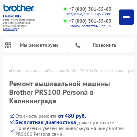
+7 (800) 301-55-83
Ежедневно, с 10:00 до 20:00
FIX-BROTHER
+7 (800) 301-55-83
Ремонт устройств Brother
Специализированный
Звонок бесплатный по РФ
cервисный центр г.
Калининград
Мы ремонтируем
Позвонить
граде
Ремонт вышивальной машины Brother PRS100 Persona в Калининграде
Ремонт вышивальной машины
Brother PRS100 Persona в
Калининграде
Ремонт распошивальных машин Brother
Ремонт швейных машинок Brother
от 480 руб.
Стоимость ремонта
Бесплатная диагностика
даже при отказе
Привезем и увезем вышивальную машину Brother
PRS100 Persona сами